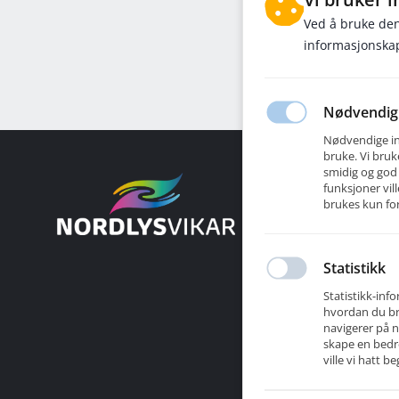
Ved å bruke den
informasjonskap
Nødvendig
Nødvendige inf
bruke. Vi bruk
smidig og god
Nordlys Vi
funksjoner vil
Nordlys Vikar
brukes kun for
kombinerer so
som er trygge
Vår virksomhe
Statistikk
gjenspeiles i
Statistikk-in
med våre oppd
hvordan du bru
navigerer på n
Vi er opptatt
skape en bedr
rammer for si
ville vi hatt 
slik at både 