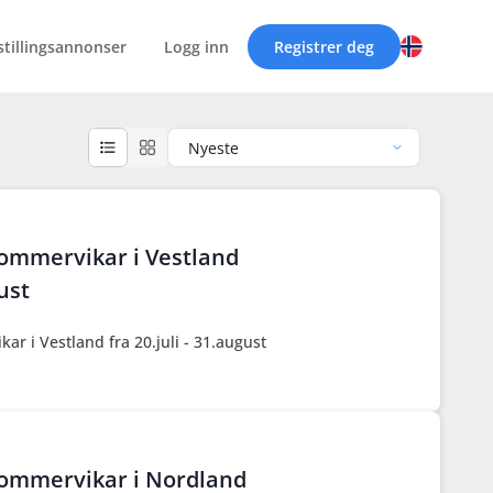
 stillingsannonser
Logg inn
Registrer deg
Nyeste
sommervikar i Vestland
gust
ar i Vestland fra 20.juli - 31.august
sommervikar i Nordland