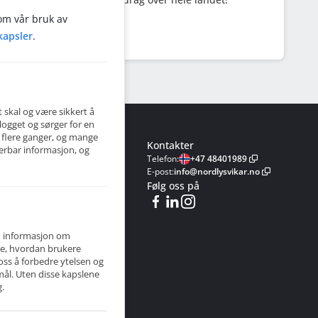
om vår bruk av
kapsler
.
 skal og være sikkert å
logget og sørger for en
 flere ganger, og mange
Kontakter
serbar informasjon, og
Vi
Telefon
:
+47 48401989
ester
E-post
:
info@nordlysvikar.no
Følg oss på
ider
m informasjon om
ære, hvordan brukere
oss å forbedre ytelsen og
ge
ål. Uten disse kapslene
vilkår,
g.