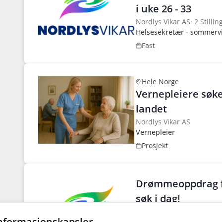
i uke 26 - 33
Nordlys Vikar AS
·
2 Stillin
Helsesekretær - sommervik
Fast
Hele Norge
Vernepleiere søke
landet
Nordlys Vikar AS
Vernepleier
Prosjekt
Drømmeoppdrag f
søk i dag!
Nordlys Vikar AS
·
5 Stillin
informasjonskapsler
Nordlys Vikar søker dykti