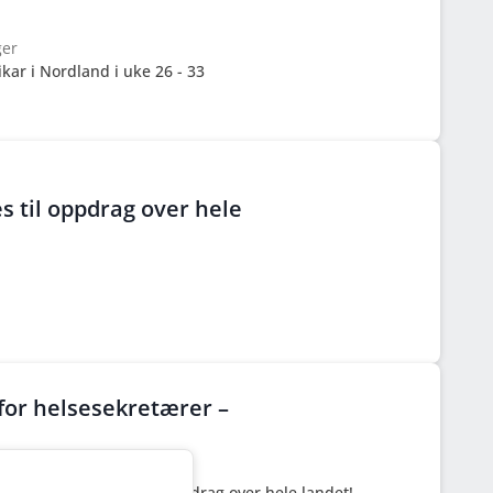
ger
ar i Nordland i uke 26 - 33
s til oppdrag over hele
or helsesekretærer –
ger
ge Helsesekretærer til oppdrag over hele landet!