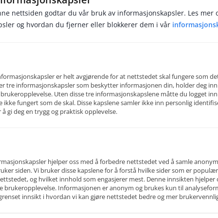
ne nettsiden godtar du vår bruk av informasjonskapsler. Les mer 
Fast
sler og hvordan du fjerner eller blokkerer dem i vår
informasjons
ormasjonskapsler er helt avgjørende for at nettstedet skal fungere som det
er tre informasjonskapsler som beskytter informasjonen din, holder deg inn
 brukeropplevelse. Uten disse tre informasjonskapslene måtte du logget inn
kar AS
le ikke fungert som de skal. Disse kapslene samler ikke inn personlig identifi
 er en spesialisert bemanningspartner for helse- og omsorgstjenestene i Norge. 
 å gi deg en trygg og praktisk opplevelse.
lid fagkompetanse med tydelige verdier og arbeider målrettet for å levere tjen
, etterrettelige og i samsvar med gjeldende regelverk.
t er bygget på prinsippene om troverdighet, ansvarlighet og innovasjon. Dette
 hvordan vi utvelger, følger opp og utvikler våre vikarer, samt hvordan vi samarbe
formasjonskapsler hjelper oss med å forbedre nettstedet ved å samle anony
ragsgivere, alltid med fokus på kvalitet, kontinuitet og trygg pasientbehandling.
ker siden. Vi bruker disse kapslene for å forstå hvilke sider som er popul
ettstedet, og hvilket innhold som engasjerer mest. Denne innsikten hjelper 
 av at våre medarbeidere skal være godt forberedt, faglig oppdaterte og ha tydeli
e brukeropplevelse. Informasjonen er anonym og brukes kun til analyseform
tt arbeid. Derfor tilbyr vi grundig opplæring, tilgjengelig støtte og ryddige arbeids
begrenset innsikt i hvordan vi kan gjøre nettstedet bedre og mer brukervennli
vikarer og samarbeidspartnere kan føle seg trygge i hverdagen.